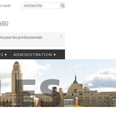
il UdeM
ASS)
x
ons pour les professionnels
TS
ADMINISTRATION