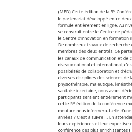
e
(MFD) Cette édition de la 5
Confére
le partenariat développé entre deux 
formule entièrement en ligne. Au niveau
se construit entre le Centre de péda
le Centre d’innovation en formation i
De nombreux travaux de recherche et
membres des deux entités. Ce parten
les canaux de communication et de c
niveaux national et international, c’e
possibilités de collaboration et d’
diverses disciplines des sciences de 
physiothérapie, maïeutique, kinésithé
sanitaire incertaine, nous avons déci
participants seraient entièrement mé
e
cette 5
édition de la conférence exc
mouture nous informera-t-elle d’une
années ? C’est à suivre … En attenda
leurs expériences et leur expertise e
conférence des plus enrichissantes !