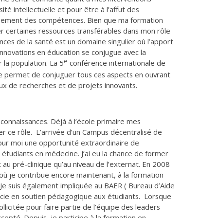
té intellectuelle et pour être à l’affut des
ppement des compétences. Bien que ma formation
er certaines ressources transférables dans mon rôle
nces de la santé est un domaine singulier où l’apport
innovations en éducation se conjugue avec la
e
 la population. La 5
conférence internationale de
ue permet de conjuguer tous ces aspects en ouvrant
vaux de recherches et de projets innovants.
 connaissances. Déjà à l’école primaire mes
uer ce rôle. L’arrivée d’un Campus décentralisé de
ur moi une opportunité extraordinaire de
étudiants en médecine. J’ai eu la chance de former
t au pré-clinique qu’au niveau de l’externat. En 2008
 où je contribue encore maintenant, à la formation
 Je suis également impliquée au BAER ( Bureau d’Aide
icie en soutien pédagogique aux étudiants. Lorsque
llicitée pour faire partie de l’équipe des leaders
ccepté. Depuis, je participe à la formation en