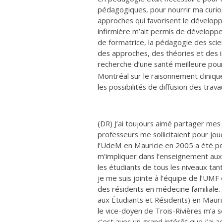
pédagogiques, pour nourrir ma curiosi
approches qui favorisent le dévelo
infirmière m’ait permis de développ
de formatrice, la pédagogie des scie
des approches, des théories et des 
recherche d’une santé meilleure pour
Montréal sur le raisonnement cliniq
les possibilités de diffusion des tra
(DR) J’ai toujours aimé partager mes
professeurs me sollicitaient pour jo
l’UdeM en Mauricie en 2005 a été po
m’impliquer dans l’enseignement aux 
les étudiants de tous les niveaux tan
je me suis jointe à l’équipe de l’UMF
des résidents en médecine familiale.
aux Étudiants et Résidents) en Maur
le vice-doyen de Trois-Rivières m’a so
c’est avec un grand intérêt que j’ai a